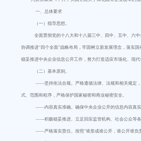
一、总体要求
（一）指导思想。
全面贯彻党的十八大和十八届三中、四中、五中、六中
协调推进
“
四个全面
”
战略布局，牢固树立新发展理念，落实国
稳妥推进中央企业信息公开工作，努力打造适应市场化、现代
（二）基本原则。
——
坚持依法合规。严格遵循法律、法规和相关规定
式、范围和程序，严格保护国家秘密和商业秘密安全。
——
内容真实准确。确保中央企业公开的信息内容真
——
积极稳妥推进。立足回应监管机构、社会公众等
——
严格落实责任。按照
“
谁形成谁公开，谁公开谁负