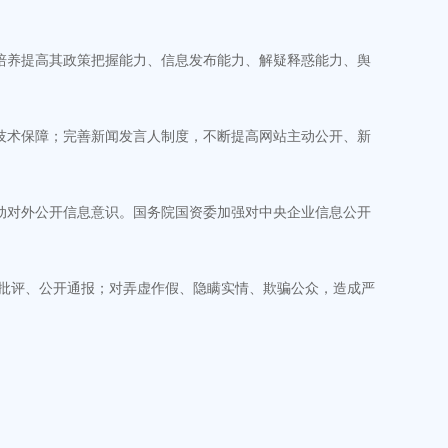
培养提高其政策把握能力、信息发布能力、解疑释惑能力、舆
技术保障；完善新闻发言人制度，不断提高网站主动公开、新
动对外公开信息意识。国务院国资委加强对中央企业信息公开
批评、公开通报；对弄虚作假、隐瞒实情、欺骗公众，造成严