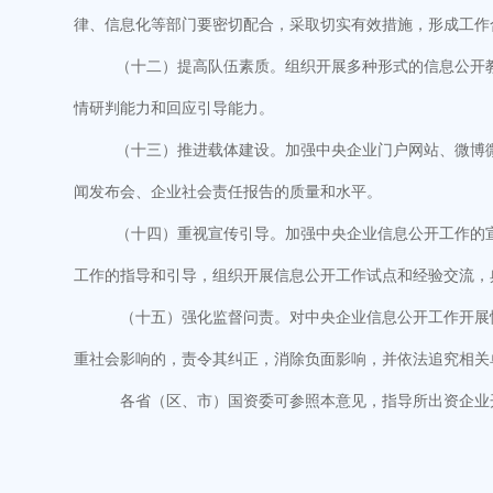
律、信息化等部门要密切配合，采取切实有效措施，形成工作
（十二）提高队伍素质。组织开展多种形式的信息公开教
情研判能力和回应引导能力。
（十三）推进载体建设。加强中央企业门户网站、微博微
闻发布会、企业社会责任报告的质量和水平。
（十四）重视宣传引导。加强中央企业信息公开工作的宣
工作的指导和引导，组织开展信息公开工作试点和经验交流，
（十五）强化监督问责。对中央企业信息公开工作开展情
重社会影响的，责令其纠正，消除负面影响，并依法追究相关
各省（区、市）国资委可参照本意见，指导所出资企业