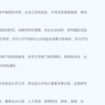
保守秘密的关系。企业公开的信息，不得涉及国家秘密、商业
相应的防范、化解和回应预案。结合企业实际，研究确定信息
方同意；但不公开可能对公众利益造成重大影响的，应当予以
和客户端等新媒体，有关主管部门政府网站，新闻发布会，企
性和权威性。
分管信息公开工作，将信息公开纳入重要议事日程，定期研究
室、董事会办公室、人力资源、新闻宣传、财务、保密、法