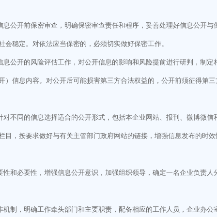
息公开前保密审查，明确保密审查责任和程序，妥善处理好信息公开与
社会稳定。对依法应当保密的，必须切实做好保密工作。
息公开的风险评估工作，对公开信息的影响和风险提前进行研判，制定
开）信息内容。对公开后可能损害第三方合法权益的，公开前须征得第三
对不同的信息选择适合的公开形式，包括本企业网站、报刊、微博微信
栏目，按要求做好与有关主管部门政府网站的链接，增强信息发布的时效
性和必要性，增强信息公开意识，加强组织领导，确定一名企业负责人
机制，明确工作牵头部门和主要职责，配备相应的工作人员，企业办公