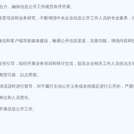
合力，确保信息公开工作规范有序开展。
育培训和业务研究，不断增强中央企业信息公开工作人员的专业素养，
信和客户端等新媒体建设，畅通公开信息渠道，完善功能，增强内容和
传引导，组织开展业务培训和研讨交流，提高企业相关工作人员依法主
典型引路，以点带面。
况适时进行督导，对不履行主动公开义务或未按规定进行公开的，严肃
单位和人员责任。
开展信息公开工作。