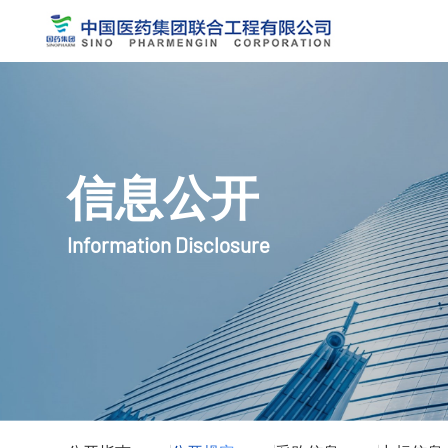
信息公开
Information Disclosure